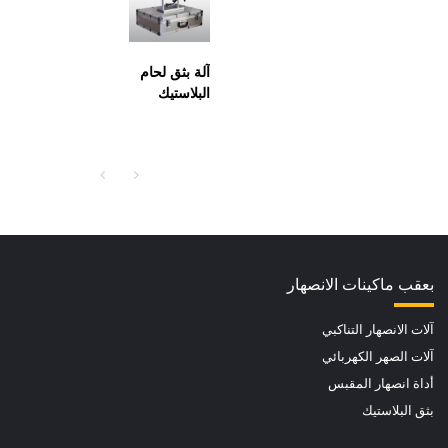
آلة بثق لحام
البلاستيك
المحمولة لـ
PP ، PE
Rod 3mm /
4mm
بعقب ماكينات الانصهار
آلات الانصهار التناكبي
آلات الصهر الكهربائي
أداة انصهار المقبس
بثق البلاستيك