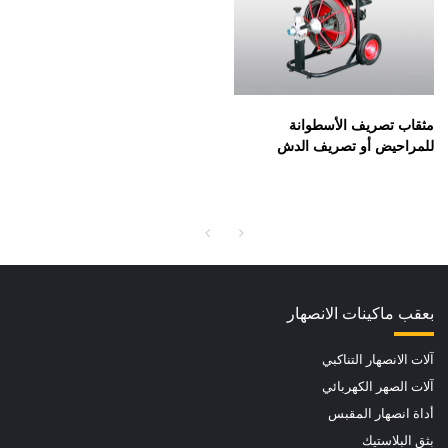
مثقاب تصريف الأسطوانة
للمراحيض أو تصريف الدش
للخطوط مع كابل 1/2 بوصة * 50
قدم
بعقب ماكينات الانصهار
آلات الانصهار التناكبي
آلات الصهر الكهربائي
أداة انصهار المقبس
بثق البلاستيك