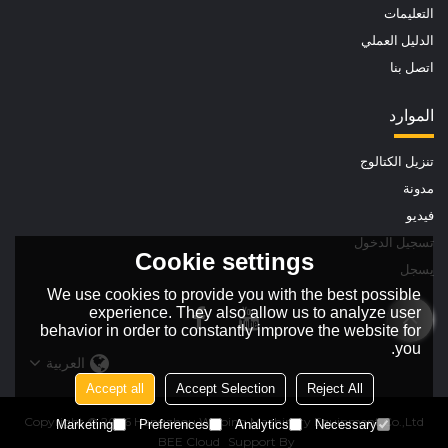
التعليمات
الدليل العملي
اتصل بنا
الموارد
تنزيل الكتالوج
مدونة
فيديو
تسجيل الدخول
Cookie settings
يسجل
We use cookies to provide you with the best possible
experience. They also allow us to analyze user
behavior in order to constantly improve the website for
you.
العربية
Accept all
Accept Selection
Reject All
Copyright © 2026
Hangzhou Welping Machinery Equipment Co.,Ltd
Marketing
Preferences
Analytics
Necessary
BEE Cloud
Support By