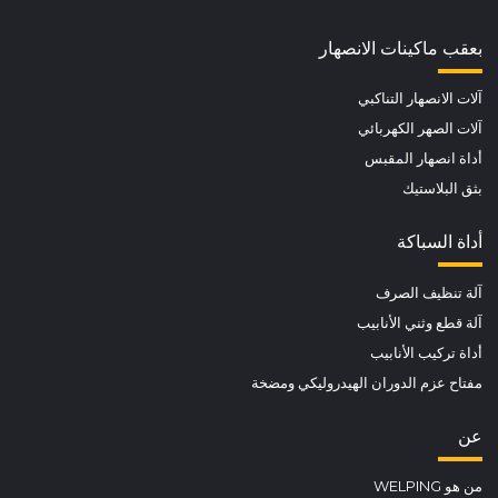
بعقب ماكينات الانصهار
آلات الانصهار التناكبي
آلات الصهر الكهربائي
أداة انصهار المقبس
بثق البلاستيك
أداة السباكة
آلة تنظيف الصرف
آلة قطع وثني الأنابيب
أداة تركيب الأنابيب
مفتاح عزم الدوران الهيدروليكي ومضخة
عن
من هو WELPING