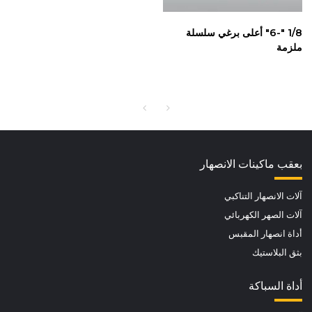
1/8 "-6" أعلى برغي سلسلة
ملزمة
بعقب ماكينات الانصهار
آلات الانصهار التناكبي
آلات الصهر الكهربائي
أداة انصهار المقبس
بثق البلاستيك
أداة السباكة