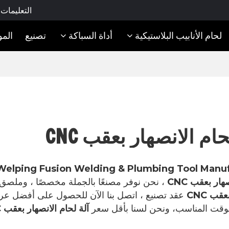
التعليمات
لحام الأنابيب البلاستيكية
أداة السباكة
تصنيع
المو
حام الانصهار بعقب CNC
Welping Fusion Welding & Plumbing Tool Manu
هار بعقب CNC
، نحن نوفر مصنعًا بالجملة مخصصًا ، وملص
قب CNC
عقد تصنيع ، اتصل بنا الآن للحصول على أفضل عر
لوقت المناسب، ونحن لسنا بأقل سعر
آلة لحام الانصهار بعقب CNC