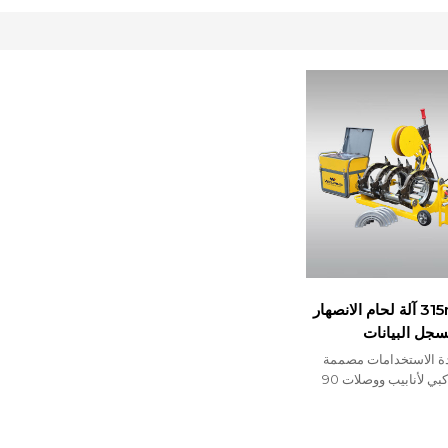
315mm CNC آلة لحام الانصهار
جل البيانات
ددة الاستخدامات مصممة
للانصهار التناكبي لأنابيب ووصلات 90