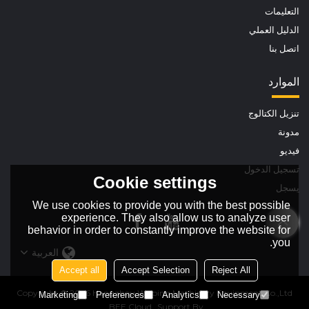
التعليمات
الدليل العملي
اتصل بنا
الموارد
تنزيل الكتالوج
مدونة
فيديو
تسجيل الدخول
Cookie settings
يسجل
We use cookies to provide you with the best possible
experience. They also allow us to analyze user
behavior in order to constantly improve the website for
you.
العربية
Accept all
Accept Selection
Reject All
Copyright © 2026
Hangzhou Welping Machinery Equipment Co.,Ltd
Marketing
Preferences
Analytics
Necessary
BEE Cloud
Support By