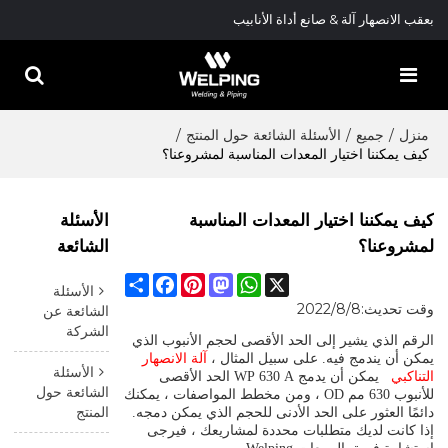
بعقب الانصهار آلة & صانع أداة الأنابيب
منزل
/
جميع
/
الأسئلة الشائعة حول المنتج
/
كيف يمكننا اختيار المعدات المناسبة لمشروعنا؟
كيف يمكننا اختيار المعدات المناسبة
الأسئلة
لمشروعنا؟
الشائعة
Facebook
Share
Pinterest
Mastodon
WhatsApp
X
الأسئلة
وقت تحديث:
2022/8/8
الشائعة عن
الشركة
الرقم الذي يشير إلى الحد الأقصى لحجم الأنبوب الذي
يمكن أن يندمج فيه. على سبيل المثال ،
آلة الانصهار
الأسئلة
يمكن أن يدمج
التناكبي
A
630
WP
الحد الأقصى
الشائعة حول
للأنبوب 630 مم OD ، ومن مخطط المواصفات ، يمكنك
المنتج
دائمًا العثور على الحد الأدنى للحجم الذي يمكن دمجه.
إذا كانت لديك متطلبات محددة لمشاريعك ، فيرجى