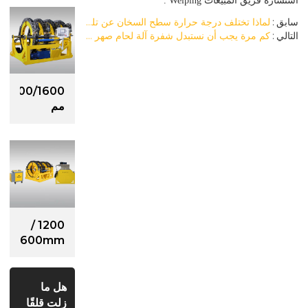
المبيعات
استشارة فريق
Welping
.
سابق
لماذا تختلف درجة حرارة سطح السخان عن تلك الموضحة في التحكم الرقمي في درجة الحرارة؟
التالي
كم مرة يجب أن نستبدل شفرة آلة لحام صهر الأنبوب؟
1200/1600
مم
هيدروليكي
بالكامل
HDPE
آلة لحام
الانصهار
بعقب
1200 /
1600mm
الهيدروليكية
HDPE
آلة لحام
هل ما
الانصهار
زلت قلقًا