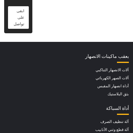
ابقى
على
تواصل
بعقب ماكينات الانصهار
آلات الانصهار التناكبي
آلات الصهر الكهربائي
أداة انصهار المقبس
بثق البلاستيك
أداة السباكة
آلة تنظيف الصرف
آلة قطع وثني الأنابيب