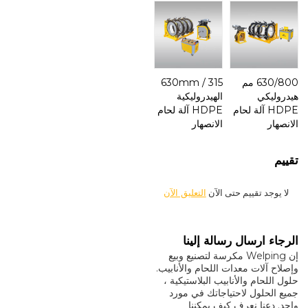
630/800 مم
315 / 630mm
هيدروليكي
الهيدروليكية
HDPE آلة لحام
HDPE آلة لحام
الانصهار
الانصهار
تقييم
لا يوجد تقييم حتى الآن
التعليق الآن
الرجاء ارسال رسالة إلينا
إن Welping مكرسة لتصنيع وبيع
وإصلاح آلات معدات اللحام والأنابيب.
حلول اللحام والأنابيب البلاستيكية ،
جميع الحلول لاحتياجاتك في مورد
واحد. دعنا نعرف كيف يمكننا