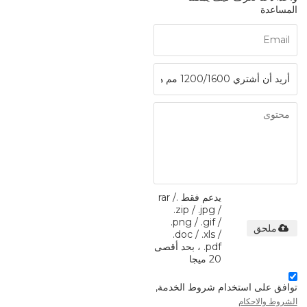
المساعدة
يدعم فقط .rar /
.zip / .jpg /
.png / .gif /
ملحق
.doc / .xls /
.pdf ، بحد أقصى
20 ميجا
توافق على استخدام شروط الخدمة,
الشروط والاحكام