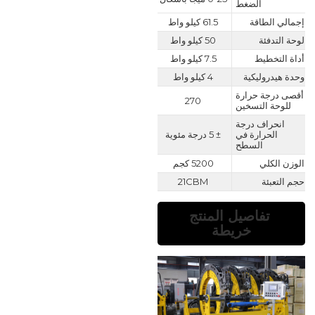
الضغط
إجمالي الطاقة
61.5 كيلو واط
لوحة التدفئة
50 كيلو واط
أداة التخطيط
7.5 كيلو واط
وحدة هيدروليكية
4 كيلو واط
أقصى درجة حرارة
270
للوحة التسخين
انحراف درجة
الحرارة في
± 5 درجة مئوية
السطح
الوزن الكلي
5200 كجم
حجم التعبئة
21CBM
تفاصيل المنتج
خريطة