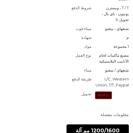
T / T ، ويسترن
شروط الدفع
يونيون ، باي بال ،
تحويل X
شنغهاي ، نينغبو
ميناء فوب
م
شهادة
1 مجموعة
موك
مصنع ماكينات لحام
نوع العمل
الأنابيب البلاستيكية
شنغهاي / نينغبو
ميناء
L/C, Western
طريقة الدفع
Union, T/T, Paypal
تحميل
معلومات مفصلة
1200/1600 مم آلة