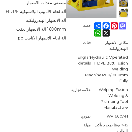
مصنعي معدات الانصهار
آلة لحام الأنابيب البلاستيكية HDPE
آلة الانصهار الهيدروليكية
Facebook
Share
Pinterest
Mastodon
حصة
1600mm آلة الانصهار بعقب
WhatsApp
X
آلة لحام الانصهار الأنابيب pe
مكائن الانصهار
فئات
الهيدروليكية
English
Hydraulic Operated
details
HDPE Butt Fusion
Welding
Machine1200/1600mm
Fully
Welping Fusion
علامة تجارية
Welding &
Plumbing Tool
Manufacture
WP1600AH
نموذج
7-15 يومًا بمجرد تأكيد
مهلة
الطلب