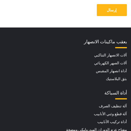
إرسال
بعقب ماكينات الانصهار
آلات الانصهار التناكبي
آلات الصهر الكهربائي
أداة انصهار المقبس
بثق البلاستيك
أداة السباكة
آلة تنظيف الصرف
آلة قطع وثني الأنابيب
أداة تركيب الأنابيب
مفتاح عزم الدوران الهيدروليكي ومضخة