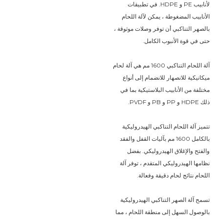
لأنابيب PE و HDPE. في تطبيقات 
الأنابيب المضغوطة ، يمكن لآلة اللحام 
بالصهر التناكبي أن توفر وصلات موثوقة ، 
حتى في قوة الأنبوب الكامل.
آلة اللحام التناكبي 1600 مم هي آلة لحام 
ميكانيكية للانصهار للانضمام إلى أنواع 
مختلفة من الأنابيب البلاستيكية بما في 
ذلك HDPE و PP و PB و PVDF.
تتميز آلة اللحام التناكبي الهيدروليكية 
بالكامل 1600 مم بآليات القفل والفقد 
والفتح والإغلاق الهيدروليكي. بفضل 
نظامها الهيدروليكي المتقدم ، توفر آلة 
اللحام نتائج لحام دقيقة وفعالة.
تسمح آلة الصهر التناكبي الهيدروليكية 
بالوصول السهل إلى منطقة اللحام ، مما 