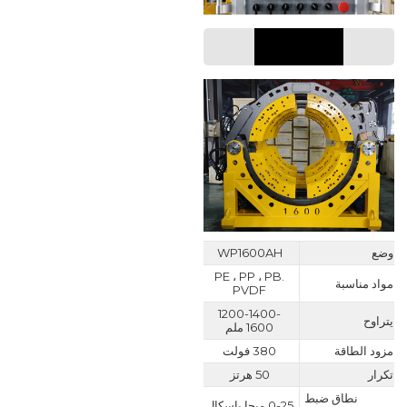
معامل
وضع
WP1600AH
PE ، PP ، PB.
مواد مناسبة
PVDF
1200-1400-
يتراوح
1600 ملم
مزود الطاقة
380 فولت
تكرار
50 هرتز
نطاق ضبط
0-25 ميجا باسكال