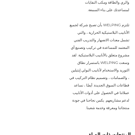
والري والطاقة ومكب النفايات
لمساعدتك على بناء السمعة.
تلتزم WELPING بأن تصبح شركة لجميع
الأنابيب البلاستيكية الحرارية ، والتي
تشمل معدات الانصهار والتدريب الفني
المعتمد للمساعدة في تركيب وتصنيع أي
مشروع متعلق بالأنابيب البلاستيكية. لقد
وسعت WELPING باستمرار نطاق
التوريد والاستخدام لأنابيب البولي إيثيلين
، والصمامات ، وتصميم نظام التركيب في
قطاعات السوق الجديدة. أيضًا ، نساعد
عملائنا في الحصول على أدوات الأنابيب
لدعم مشاريعهم. يكمن نجاحنا في جودة
منتجاتنا ومعرفة وخدمة شعبنا.
المنتجات ذات الصلة