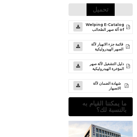
تحميل
Welping E-Catalog
of آلة صهر الطحالب
قائمة جزء الانهيار لآلة
الصهر الهيدروليكية
دليل التشغيل لآلة صهر
المؤخرة الهيدروليكية
شهادة الضمان لآلة
الانصهار
ما يمكننا القيام به
بالنسبة لك؟