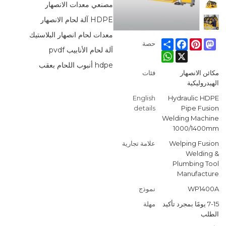
مصنعي معدات الانصهار
HDPE آلة لحام الانصهار
معدات لحام انصهار البلاستيك
Facebook
Share
Pinterest
Mastodon
حصة
آلة لحام الأنابيب pvdf
WhatsApp
X
hdpe أنبوب اللحام بعقب
مكائن الانصهار
فئات
الهيدروليكية
English
Hydraulic HDPE
details
Pipe Fusion
Welding Machine
1000/1400mm
Welping Fusion
علامة تجارية
Welding &
Plumbing Tool
Manufacture
WP1400A
نموذج
7-15 يومًا بمجرد تأكيد
مهلة
الطلب