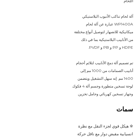
اللحام.
آلة لحام تناكب الأنبوب البلاستيكي 
WP1400A عبارة عن آلة لحام 
ميكانيكية للانصهار لتوصيل أنواع مختلفة 
من الأنابيب البلاستيكية بما في ذلك 
HDPE و PP و PB و PVDF.
تم تصميم آلة دمج الأنابيب لتلائم أحجام 
أنابيب الصمامات من 1000 مم إلى 
1400 مم. إنه سهل التشغيل ويتضمن 
لوحة تسخين متطورة وجسم آلة 4 فكوك 
وجهاز تسخين كهربائي وحامل تخزين.
سمات
※ هيكل قوي لجزء النقل مع نظرة 
انسيابية مقبض دوار مع ناقل حركة 