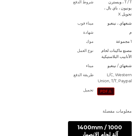
T / T ، ويسترن
شروط الدفع
يونيون ، باي بال ،
تحويل X
شنغهاي ، نينغبو
ميناء فوب
م
شهادة
1 مجموعة
موك
مصنع ماكينات لحام
نوع العمل
الأنابيب البلاستيكية
شنغهاي / نينغبو
ميناء
L/C, Western
طريقة الدفع
Union, T/T, Paypal
تحميل
معلومات مفصلة
1000 / 1400mm
آلة لحام الانصهار