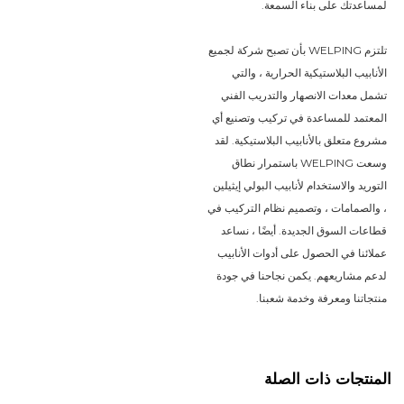
لمساعدتك على بناء السمعة.
تلتزم WELPING بأن تصبح شركة لجميع
الأنابيب البلاستيكية الحرارية ، والتي
تشمل معدات الانصهار والتدريب الفني
المعتمد للمساعدة في تركيب وتصنيع أي
مشروع متعلق بالأنابيب البلاستيكية. لقد
وسعت WELPING باستمرار نطاق
التوريد والاستخدام لأنابيب البولي إيثيلين
، والصمامات ، وتصميم نظام التركيب في
قطاعات السوق الجديدة. أيضًا ، نساعد
عملائنا في الحصول على أدوات الأنابيب
لدعم مشاريعهم. يكمن نجاحنا في جودة
منتجاتنا ومعرفة وخدمة شعبنا.
المنتجات ذات الصلة