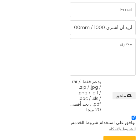
يدعم فقط .rar /
.zip / .jpg /
.png / .gif /
ملحق
.doc / .xls /
.pdf ، بحد أقصى
20 ميجا
توافق على استخدام شروط الخدمة,
الشروط والاحكام