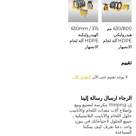
630/800 مم
315 / 630mm
هيدروليكي
الهيدروليكية
HDPE آلة لحام
HDPE آلة لحام
الانصهار
الانصهار
تقييم
لا يوجد تقييم حتى الآن
التعليق الآن
الرجاء ارسال رسالة إلينا
إن Welping مكرسة لتصنيع وبيع
وإصلاح آلات معدات اللحام والأنابيب.
حلول اللحام والأنابيب البلاستيكية ،
جميع الحلول لاحتياجاتك في مورد
واحد. دعنا نعرف كيف يمكننا
المساعدة