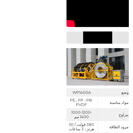
معامل
وضع
WP1400A
PE ، PP ، PB.
مواد مناسبة
PVDF
1000-1200-
يتراوح
1400 مم
380 فولت / 50
مزود الطاقة
هرتز ، 3 ساعات