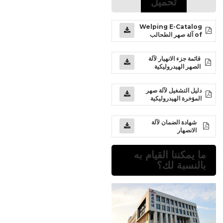
تحميل
Welping E-Catalog
of آلة صهر الطحالب
قائمة جزء الانهيار لآلة
الصهر الهيدروليكية
دليل التشغيل لآلة صهر
المؤخرة الهيدروليكية
شهادة الضمان لآلة
الانصهار
ما يمكننا القيام به
بالنسبة لك؟