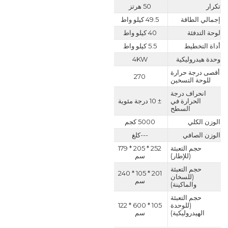
تكرار
50 هرتز
إجمالي الطاقة
49.5 كيلو واط
لوحة التدفئة
40 كيلو واط
أداة التخطيط
5.5 كيلو واط
وحدة هيدروليكية
4KW
أقصى درجة حرارة
270
للوحة التسخين
انحراف درجة
الحرارة في
± 10 درجة مئوية
السطح
الوزن الكلي
5000 كجم
الوزن الصافي
---كلغ
حجم التعبئة
252 * 205 * 179
(للإطار)
سم
حجم التعبئة
201 * 105 * 240
(للسخان
سم
والماكينة)
حجم التعبئة
(للوحدة
105 * 600 * 122
الهيدروليكية)
سم