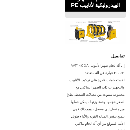
الهيدروليكية لأنابيب PE
تفاصيل
إن آلة لحام صهر الأنبوب WP1400A 
HDPE عبارة عن آلة متعددة 
الاستخدامات قادرة على تركيب الأنابيب 
والتجهيزات ذات الصهر التناكبي مع 
مجموعة متنوعة من معدلات الضغط. نظرًا 
لصغر حجمها وخفة وزنها ، يمكن حملها 
من مفصل إلى مفصل ، ومع ذلك فهي 
تتمتع بنفس المتانة القوية والأداء طويل 
الأمد المتوقع من أي آلة لحام تناكبي 