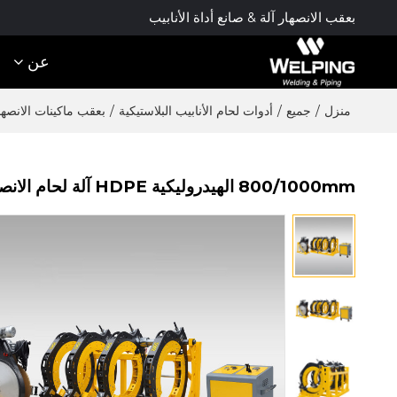
بعقب الانصهار آلة & صانع أداة الأنابيب
عن
منزل
/
جميع
/
أدوات لحام الأنابيب البلاستيكية
/
بعقب ماكينات الانصها
800/1000mm الهيدروليكية HDPE آلة لحام الانصهار