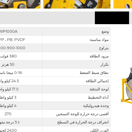
معامل
وضع
WP1000A
مواد مناسبة
 PP ، PB. PVDF
يتراوح
800-900-1000 مل
مزود الطاقة
380 فولت
تكرار
50 هرتز
نطاق ضبط الضغط
0-16 ميجا باسكال
إجمالي الطاقة
24.5 كيلو واط
لوحة التدفئة
17.5 كيلو واط
أداة التخطيط
3 كيلو واط
وحدة هيدروليكية
4 كيلو واط
أقصى درجة حرارة للوحة التسخين
270
انحراف درجة الحرارة في السطح
± 5 درجة مئوية
الوزن الكلي
2400 كجم