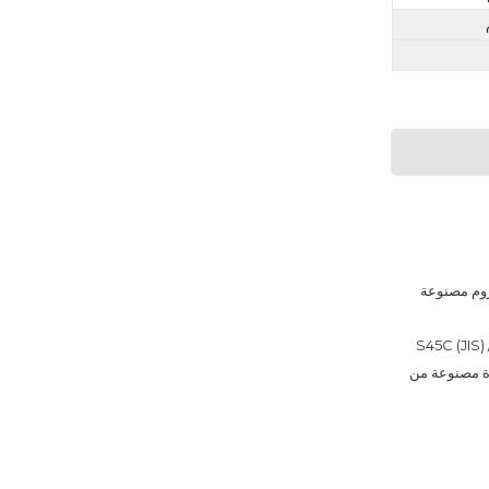
اسطوانة هيدروليكية مطلي بالكروم مصنوعة 
م مصنوع من فولاذ 1045 (ASTM) / S45C (JIS) / C45 
القاعدة مصنوعة من 