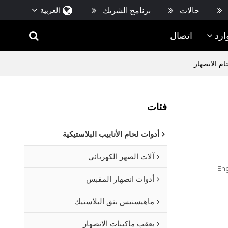
حالات
برنامج الشريك
العربية
ارد
اتصال
فئات
أدوات لحام الأنابيب البلاستيكية
آلات الصهر الكهربائي
Eng
أدوات انصهار المقبس
ماهيسنيس بثق البلاستيك
بعقب ماكينات الانصهار