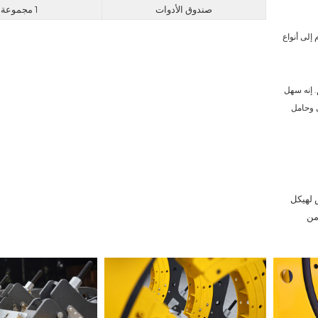
صندوق الأدوات
1 مجموعة
آلة اللحام التناكبي 800/1000 مم عبارة عن آلة لحام ميكانيكية للانصهار للانضمام إلى أنواع 
تم تصميم آلة الانصهار بعقب لأنابيب الصمامات بأحجام من 800 مم إلى 1000 مم. إنه سهل 
التشغيل ويتضمن لوحة تسخين متطورة وجسم آلة 4 فكوك وجهاز تسخين كهربائي وحامل 
※ هيكل قوي لجزء النقل مع نظرة انسيابية مقبض دوار مع ناقل حركة تروس لهيكل 
تشغيل سلس للغاية محرك أسلاك نحاسي متين ، شفرة HSS ، طلاء PTFE من 