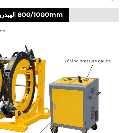
800/1000mm الهيدروليكية بعقب آلة لحام الانصهار لأنابيب PE