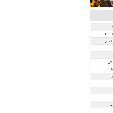
PE ،
م