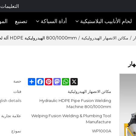
التعليمات
لحام الأنابيب البلاستيكية
أداة السباكة
تصنيع
المو
ر
/
مكائن الانصهار الهيدروليكية
/
800/1000mm الهيدروليكية HDPE آلة لحام الانصهار
Facebook
Share
Pinterest
Mastodon
WhatsApp
X
حصة
مكائن الانصهار الهيدروليكية
فئات
lish details
Hydraulic HDPE Pipe Fusion Welding
Machine 800/1000mm
Welping Fusion Welding & Plumbing Tool
علامة تجارية
Manufacture
WP1000A
نموذج