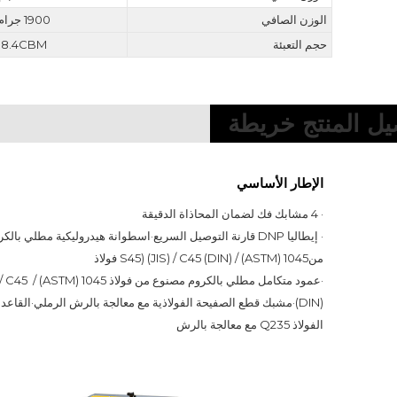
الوزن الصافي
1900 جرام
حجم التعبئة
8.4CBM
يل المنتج خريطة
الإطار الأساسي
· 4 مشابك فك لضمان المحاذاة الدقيقة
· إيطاليا DNP قارنة التوصيل السريع
·
من
1045 (ASTM) / S45) (JIS) / C45 (DIN) فولاذ
·
عمود متكامل مطلي بالكرو
(DIN)
·
مشبك قطع الصفيحة الفولاذية مع معالجة بالرش الرملي
·
الفولاذ Q235 مع معالجة بالرش