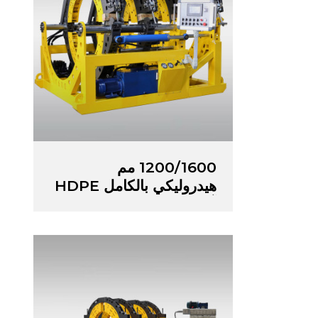
1200/1600 مم
هيدروليكي بالكامل HDPE
آلة لحام الانصهار بعقب