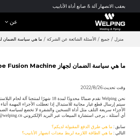
بعقب الانصهار آلة & صانع أداة الأنابيب
عن
منزل
/
جميع
/
الأسئلة الشائعة عن الشركة
/
ما هي سياسة الضمان لجهاز usion Machine
ما هي سياسة الضمان لجهاز Hdpe Fusion Machine؟
وقت تحديث:
2022/8/26
آلة لحام البلاست
نحن
Welping
نقدم ضمانًا محدودًا لمدة 18 شهرًا لمنتجنا
سيتم إرسال قطع غيار مجانية للاستبدال إذا تعطلت الأجزاء المهمة أثنا
الأجزاء سريعة التلف مثل
أداة التسخين والشفرة
لا تخضع لسياسة الضم
أي أسئلة ، يرجى استشارة المبيعات عبر البريد الإلكتروني top@welping.cn أو whatsapp +8613185061581
سابق
ما هي طرق الدفع المقبولة لديكم؟
التالي
ما هي الطاقة اللازمة لربط معدات انصهار الأنابيب؟