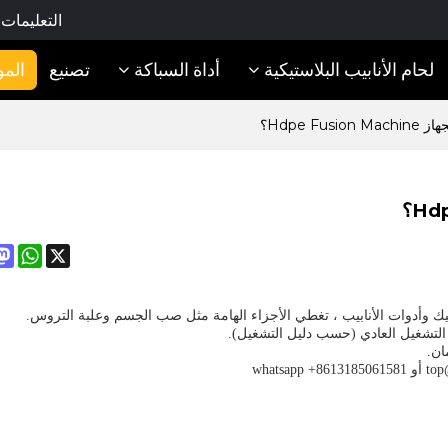
التعليمات
لحام الأنابيب البلاستيكية
أداة السباكة
تصنيع
المو
Hdpe F؟
on
tsApp
X
يك
وأدوات الأنابيب
، تغطي الأجزاء الهامة مثل صب الجسم وعلبة التروس.
ء التشغيل العادي (حسب دليل التشغيل).
ان.