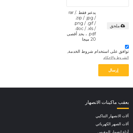
يدعم فقط .rar /
.zip / .jpg /
.png / .gif /
ملحق
.doc / .xls /
.pdf ، بحد أقصى
20 ميجا
توافق على استخدام شروط الخدمة,
الشروط والاحكام
إرسال
بعقب ماكينات الانصهار
آلات الانصهار التناكبي
آلات الصهر الكهربائي
أداة انصهار المقبس