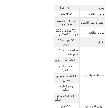
وضع
AP200-أ
مزود الطاقة
1100 واط
2 "-8" (20 مم
القدرة على العمل
-150 مم)
110 فولت / 220
مزود الطاقة
فولت / 240 فولت
60 هرتز / 50
تكرار
هرتز
4 قطعة 1 1/4 "* 15
قدم كابل
4 قطع 1 1/4 "اوجير
1 قطعة أداة
القضية
ملحقات قياسيه
1 قطعة φ5mm
مفتاح
1 زوج قفازات
حماية
1 قطعة خرطوم
حماية
الوزن الإجمالي
97 كجم