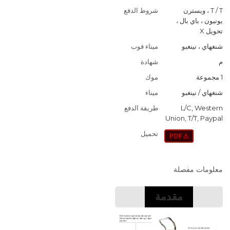
T / T ، ويسترن
شروط الدفع
يونيون ، باي بال ،
تحويل X
شنغهاي ، نينغبو
ميناء فوب
م
شهادة
1 مجموعة
موك
شنغهاي / نينغبو
ميناء
L/C, Western
طريقة الدفع
Union, T/T, Paypal
تحميل
معلومات مفصلة
مقدمة