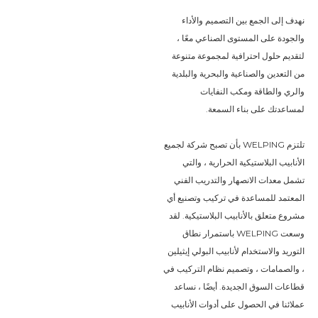
نهدف إلى الجمع بين التصميم والأداء
والجودة على المستوى الصناعي معًا ،
لتقديم حلول احترافية لمجموعة متنوعة
من التعدين والصناعية والبحرية والبلدية
والري والطاقة ومكب النفايات
لمساعدتك على بناء السمعة.
تلتزم WELPING بأن تصبح شركة لجميع
الأنابيب البلاستيكية الحرارية ، والتي
تشمل معدات الانصهار والتدريب الفني
المعتمد للمساعدة في تركيب وتصنيع أي
مشروع متعلق بالأنابيب البلاستيكية. لقد
وسعت WELPING باستمرار نطاق
التوريد والاستخدام لأنابيب البولي إيثيلين
، والصمامات ، وتصميم نظام التركيب في
قطاعات السوق الجديدة. أيضًا ، نساعد
عملائنا في الحصول على أدوات الأنابيب