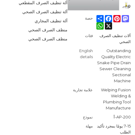
آلة تنظيف الصرف المقطعي
آلة تنظيف الصرف الصحي
Facebook
Share
Pinterest
Mastodon
حصة
آلة تنظيف المجاري
WhatsApp
X
منظف الصرف الصحي
آلات تنظيف الصرف
فئات
منظف الصرف الصحي
الصحي
English
Outstanding
details
Quality Electric
Snake Pipe Drain
Sewer Cleaning
Sectional
Machine
Welping Fusion
علامة تجارية
Welding &
Plumbing Tool
Manufacture
AP-200-أ
نموذج
7-15 يومًا بمجرد تأكيد
مهلة
الطلب