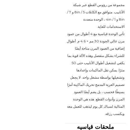
مجموعة من رؤوس القطع عبر شبكة 
الأنابيب. متوافق مع الكابلات 5 / 8in و 7 / 
8in و 1 / 4in ، الوحدة متعددة 
الاستخدامات للغاية.
تأتي الوحدة قياسية مع 4 أطوال من عمود 
مرن عالي الجودة 30 مم × 4.6 م. أطوال 
إضافية من العمود المرن متاحة أيضًا 
للشراء بشكل منفصل وهذه الآلة قوية بما 
يكفي لتشغيل أطوال الأنابيب حتى 50 
مترًا. يمكن نقل الماكينات وإعدادها 
وتشغيلها بواسطة مشغل واحد. لا يجعل 
تصميم العربة المدمج تحريك الماكينة أمرًا 
بسيطًا فحسب ، بل يضم أيضًا العمود 
المرن وأدوات القطع. هذه هي الوحدة 
المثالية لسباك كل يوم ليذهب للعمل معه 
ويكسب رزقه.
ملحقات قياسيه