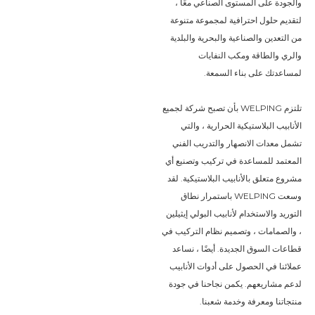
والجودة على المستوى الصناعي معًا ،
لتقديم حلول احترافية لمجموعة متنوعة
من التعدين والصناعية والبحرية والبلدية
والري والطاقة ومكب النفايات
لمساعدتك على بناء السمعة.
تلتزم WELPING بأن تصبح شركة لجميع
الأنابيب البلاستيكية الحرارية ، والتي
تشمل معدات الانصهار والتدريب الفني
المعتمد للمساعدة في تركيب وتصنيع أي
مشروع متعلق بالأنابيب البلاستيكية. لقد
وسعت WELPING باستمرار نطاق
التوريد والاستخدام لأنابيب البولي إيثيلين
، والصمامات ، وتصميم نظام التركيب في
قطاعات السوق الجديدة. أيضًا ، نساعد
عملائنا في الحصول على أدوات الأنابيب
لدعم مشاريعهم. يكمن نجاحنا في جودة
منتجاتنا ومعرفة وخدمة شعبنا.