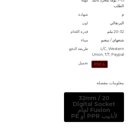
الطلب
م
شهادة
البرتقالي
لون
20-32 ملم
قدرة اللحام
شنغهاي / نينغبو
ميناء
L/C, Western
طريقة الدفع
Union, T/T, Paypal
تحميل
معلومات مفصلة
20 / 32mm
Digital Socket
Fusion لحام
لأنابيب PPR أو PE