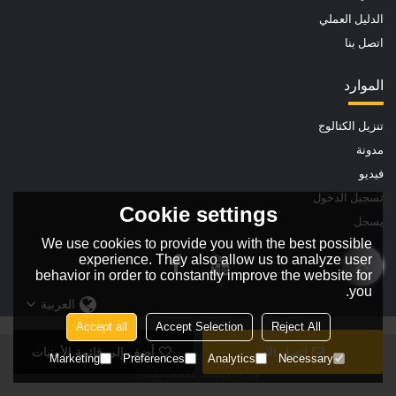
الدليل العملي
اتصل بنا
الموارد
تنزيل الكتالوج
مدونة
فيديو
تسجيل الدخول
Cookie settings
يسجل
We use cookies to provide you with the best possible
experience. They also allow us to analyze user
behavior in order to constantly improve the website for
you.
العربية
Accept all
Accept Selection
Reject All
اتصل الآن
أضف إلى قائمة الأمنيات
Copyright © 2026
Hangzhou Welping Machinery Equipment Co.,Ltd
Marketing
Preferences
Analytics
Necessary
BEE Cloud
Support By