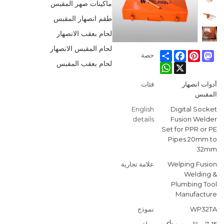
ماكينات صهر المقبس
طقم انصهار المقبس
لحام بعقب الانصهار
لحام المقبس الانصهار
Facebook
Share
Pinterest
Mastodon
حصة
لحام بعقب المقبس
WhatsApp
X
أدوات انصهار
فئات
المقبس
English
Digital Socket
details
Fusion Welder
Set for PPR or PE
Pipes 20mm to
32mm
Welping Fusion
علامة تجارية
Welding &
Plumbing Tool
Manufacture
WP32TA
نموذج
7-15 يومًا بمجرد تأكيد
مهلة