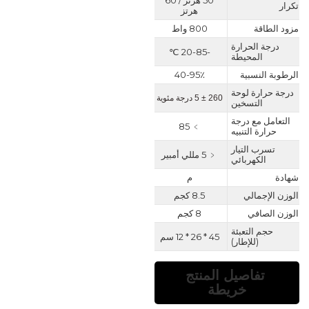
50 هرتز / 60
تكرار
هرتز
مزود الطاقة
800 واط
درجة الحرارة
-20-85 ℃
المحيطة
الرطوبة النسبية
40-95٪
درجة حرارة لوحة
260 ± 5 درجة مئوية
التسخين
التعامل مع درجة
﹥ 85
حرارة التنبيه
تسرب التيار
﹤ 5 مللي أمبير
الكهربائي
شهادة
م
الوزن الإجمالي
8.5 كجم
الوزن الصافي
8 كجم
حجم التعبئة
45 * 26 * 12 سم
(للإطار)
تفاصيل المنتج
خريطة