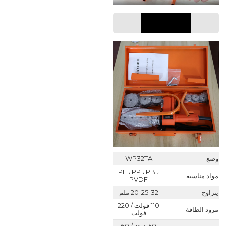
معامل
وضع
WP32TA
PE ، PP ، PB ،
مواد مناسبة
PVDF
يتراوح
20-25-32 ملم
110 فولت / 220
مزود الطاقة
فولت