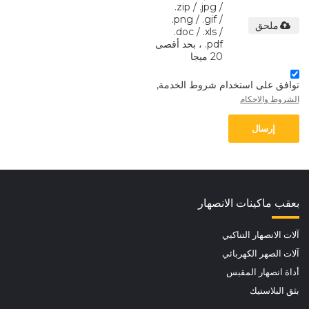
.zip / .jpg /
.png / .gif /
ملحق
.doc / .xls /
.pdf ، بحد أقصى
20 ميجا
توافق على استخدام شروط الخدمة,
الشروط والاحكام
إرسال
بعقب ماكينات الانصهار
آلات الانصهار التناكبي
آلات الصهر الكهربائي
أداة انصهار المقبس
بثق البلاستيك