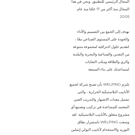
المجال الرئيسي للتطبيق. ونحن في هذا
المجال منذ أكثر من 17 عامًا منذ عام
2005.
نهدف إلى الجمع بين التصميم والأداء
والجودة على المستوى الصناعي معًا ،
لتقديم حلول احترافية لمجموعة متنوعة
من التعدين والصناعية والبحرية والبلدية
والري والطاقة ومكب النفايات
لمساعدتك على بناء السمعة.
تلتزم WELPING بأن تصبح شركة لجميع
الأنابيب البلاستيكية الحرارية ، والتي
تشمل معدات الانصهار والتدريب الفني
المعتمد للمساعدة في تركيب وتصنيع أي
مشروع متعلق بالأنابيب البلاستيكية. لقد
وسعت WELPING باستمرار نطاق
التوريد والاستخدام لأنابيب البولي إيثيلين