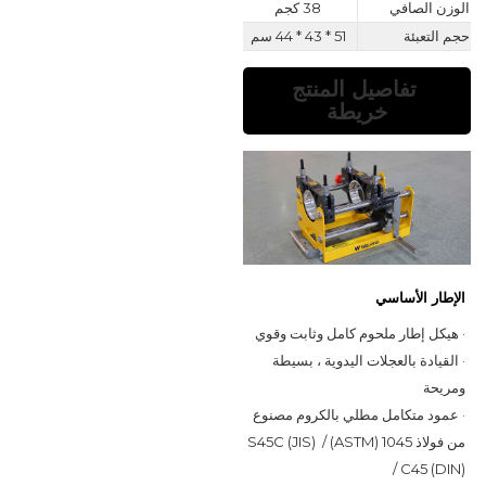
الوزن الصافي
38 كجم
حجم التعبئة
51 * 43 * 44 سم
تفاصيل المنتج
خريطة
الإطار الأساسي
· هيكل إطار ملحوم كامل وثابت وقوي
· القيادة بالعجلات اليدوية ، بسيطة 
ومريحة
· عمود متكامل مطلي بالكروم مصنوع 
من فولاذ 1045 (ASTM) / S45C (JIS) 
/ C45 (DIN)