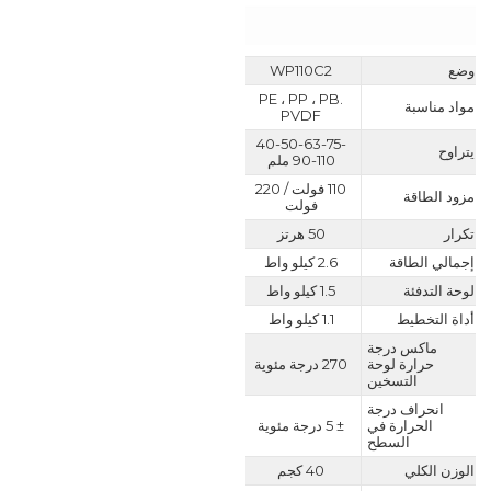
وضع
WP110C2
PE ، PP ، PB.
مواد مناسبة
PVDF
40-50-63-75-
يتراوح
90-110 ملم
110 فولت / 220
مزود الطاقة
فولت
تكرار
50 هرتز
إجمالي الطاقة
2.6 كيلو واط
لوحة التدفئة
1.5 كيلو واط
أداة التخطيط
1.1 كيلو واط
ماكس درجة
حرارة لوحة
270 درجة مئوية
التسخين
انحراف درجة
الحرارة في
± 5 درجة مئوية
السطح
الوزن الكلي
40 كجم