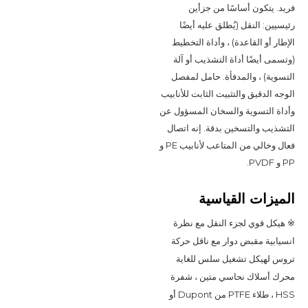
فريد. يتكون أساسًا من جزأين 
رئيسيين: النقل (يُطلق عليه أيضًا 
الإطار أو القاعدة) ، وأداة التخطيط 
(وتسمى أيضًا أداة التشذيب أو آلة 
التسوية) ، والمدفأة. حامل لمفصل 
الوجه الدقيق والتثبيت الثابت للأنابيب 
وأداة التسوية والسخان المسؤول عن 
التشذيب والتسخين بدقة. إنه اتصال 
فعال وخالي من المتاعب لأنابيب PE و 
PP و PVDF.
الميزات القياسية
※ هيكل قوي لجزء النقل مع نظرة 
انسيابية مقبض دوار مع ناقل حركة 
تروس لهيكل تشغيل سلس للغاية 
محرك أسلاك نحاسي متين ، شفرة 
HSS ، طلاء PTFE من Dupont أو 