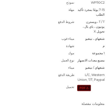
WP110C2
نموذج
7-15 يومًا بمجرد تأكيد
مهلة
الطلب
T / T ، ويسترن
شروط الدفع
يونيون ، باي بال ،
تحويل X
شنغهاي ، نينغبو
ميناء فوب
م
شهادة
1 مجموعة
موك
مصنع معدات الانصهار
نوع العمل
شنغهاي / نينغبو
ميناء
L/C, Western
طريقة الدفع
Union, T/T, Paypal
تحميل
معلومات مفصلة