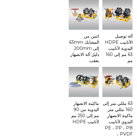
آلة توصيل
اثنين من
الأنابيب HDPE
المشابك 63mm
اليدوية لأنابيب
إلى 200mm
63 مم إلى 160
دليل آلة الانصهار
مم
بعقب
63 مللي متر إلى
ماكينة الانصهار
160 مللي متر
اليدوية من 90
ماكينة الانصهار
مم إلى 250 مم
اليدوي لأنابيب
لأنابيب HDPE
PE ، PP ، PB
، PVDF