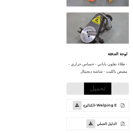
لوحة التدفئة
- طلاء تفلون ياباني - حساس حراري - 
مقبض باكليت - شاشة ديجيتال
تحميل
Welping E-الكتالوج
الدليل العملي