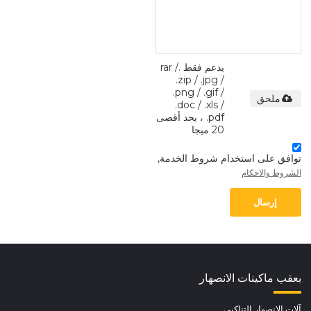
يدعم فقط .rar /
.zip / .jpg /
.png / .gif /
ملحق
.doc / .xls /
.pdf ، بحد أقصى
20 ميجا
توافق على استخدام شروط الخدمة,
الشروط والاحكام
إرسال
بعقب ماكينات الانصهار
آلات الانصهار التناكبي