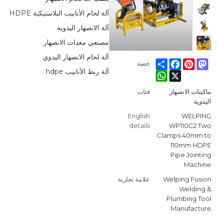
آلة لحام الأنابيب البلاستيكية HDPE
آلة الانصهار اليدوية
مصنعي معدات الانصهار
آلة لحام الانصهار اليدوي
Facebook
Share
Pinterest
Mastodon
حصة
آلة ربط الأنابيب hdpe
WhatsApp
X
ماكينات الانصهار
فئات
اليدوية
English
WELPING
details
WP110C2 Two
Clamps 40mm to
110mm HDPE
Pipe Jointing
Machine
Welping Fusion
علامة تجارية
Welding &
Plumbing Tool
Manufacture