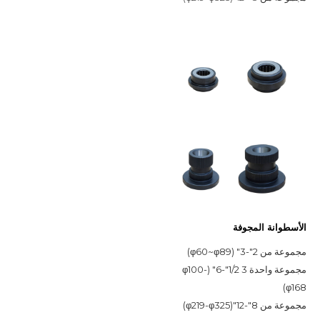
الأسطوانة المجوفة
مجموعة من 2"-3" (φ60~φ89)
مجموعة واحدة 3 1/2"-6" (φ100-
φ168)
مجموعة من 8"-12"(φ219-φ325)