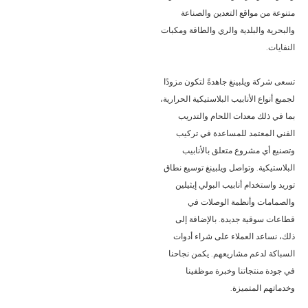
متنوعة من مواقع التعدين والصناعة
والبحرية والبلدية والري والطاقة ومكبات
النفايات.
تسعى شركة ويلبينغ جاهدةً لتكون مزودًا
لجميع أنواع الأنابيب البلاستيكية الحرارية،
بما في ذلك معدات اللحام والتدريب
الفني المعتمد للمساعدة في تركيب
وتصنيع أي مشروع متعلق بالأنابيب
البلاستيكية. وتواصل ويلبينغ توسيع نطاق
توريد واستخدام أنابيب البولي إيثيلين
والصمامات وأنظمة الوصلات في
قطاعات سوقية جديدة. بالإضافة إلى
ذلك، نساعد العملاء على شراء أدوات
السباكة لدعم مشاريعهم. يكمن نجاحنا
في جودة منتجاتنا وخبرة موظفينا
وخدماتهم المتميزة.