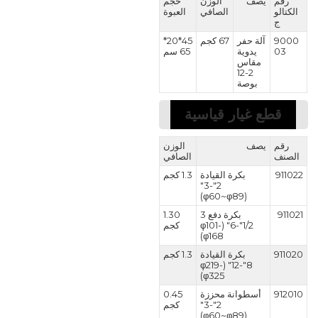
رقم
يصف
الوزن
حجم
الكتالو
الصافي
العبوة
ج
9000
آلة حفر
67 كجم
45*20*
03
يدوية
65 سم
مقاس
2-12
بوصة
قطع غيار قياسية
رقم
يصف
الوزن
الصنف
الصافي
911022
بكرة القيادة
1.3 كجم
2"-3"
(φ60~φ89)
911021
بكرة دفع 3
1.30
1/2"-6" (φ101-
كجم
φ168)
911020
بكرة القيادة
1.3 كجم
8"-12" (φ219-
φ325)
912010
أسطوانة محززة
0.45
2"-3"
كجم
(φ60~φ89)