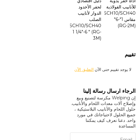
أداة حفر يدوية
دليل اقتصادي
للأنابيب الفولاذية
لحفر الأخدود
SCH10/SCH40
الدوار لأنابيب
مقاس 1"-6"
الصلب
SCH10/SCH40
(RG-2M)
1 1/4"-6 " (RG-
3M)
تقييم
لا يوجد تقييم حتى الآن
التعليق الآن
الرجاء ارسال رسالة إلينا
إن Welping مكرسة لتصنيع وبيع
وإصلاح آلات معدات اللحام والأنابيب.
حلول اللحام والأنابيب البلاستيكية ،
جميع الحلول لاحتياجاتك في مورد
واحد. دعنا نعرف كيف يمكننا
المساعدة