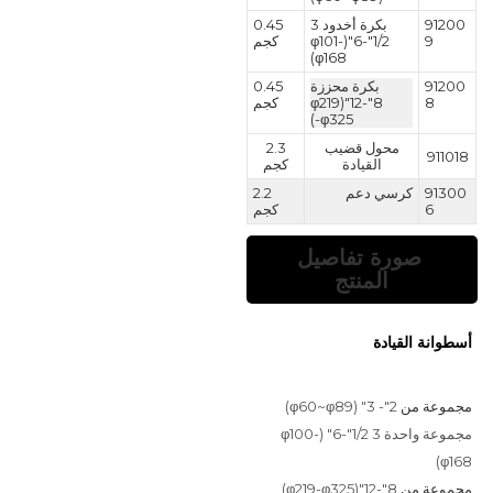
91200
بكرة أخدود 3
0.45
9
1/2"-6"(φ101-
كجم
φ168)
91200
بكرة محززة
0.45
8
8"-12"(φ219
كجم
-φ325)
محول قضيب
2.3
911018
القيادة
كجم
91300
كرسي دعم
2.2
6
كجم
صورة تفاصيل
المنتج
أسطوانة القيادة
مجموعة من
2"- 3" (φ60~φ89)
مجموعة واحدة 3 1/2"-6" (φ100-
φ168)
مجموعة من
8"-12"(φ219-φ325)