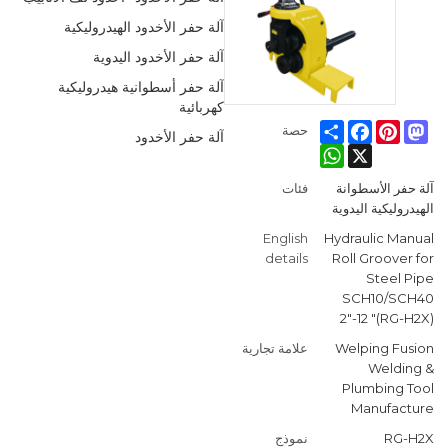
آلة حفر الأخدود الهيدروليكية
آلة حفر الأخدود اليدوية
آلة حفر أسطوانية هيدروليكية
كهربائية
Facebook
Share
Pinterest
Mastodon
حصة
آلة حفر الأخدود
WhatsApp
X
آلة حفر الأسطوانة
فئات
الهيدروليكية اليدوية
English
Hydraulic Manual
details
Roll Groover for
Steel Pipe
SCH10/SCH40
2"-12 "(RG-H2X)
Welping Fusion
علامة تجارية
Welding &
Plumbing Tool
Manufacture
RG-H2X
نموذج