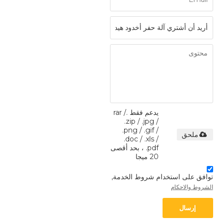
يدعم فقط .rar /
.zip / .jpg /
.png / .gif /
ملحق
.doc / .xls /
.pdf ، بحد أقصى
20 ميجا
توافق على استخدام شروط الخدمة,
الشروط والاحكام
إرسال