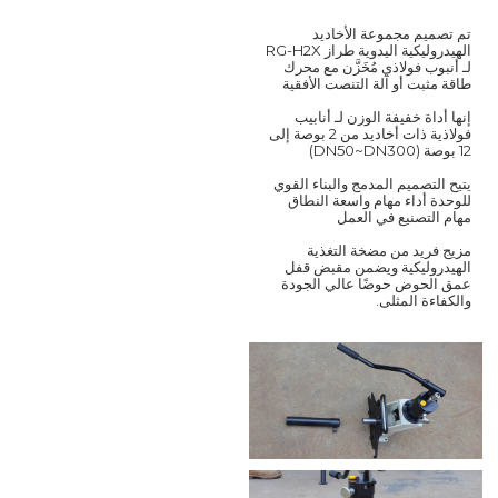
تم تصميم مجموعة الأخاديد
الهيدروليكية اليدوية طراز RG-H2X
لـ
أنبوب فولاذي مُخَزَّن
مع محرك
طاقة مثبت أو آلة التنصت الأفقية
إنها أداة خفيفة الوزن لـ
أنابيب
فولاذية ذات أخاديد من 2 بوصة إلى
12 بوصة (DN50~DN300)
يتيح التصميم المدمج والبناء القوي
للوحدة أداء مهام واسعة النطاق
مهام التصنيع في العمل
مزيج فريد من مضخة التغذية
الهيدروليكية
ويضمن مقبض قفل
عمق الحوض حوضًا عالي الجودة
والكفاءة المثلى.