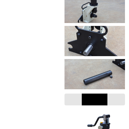
نِطَاق