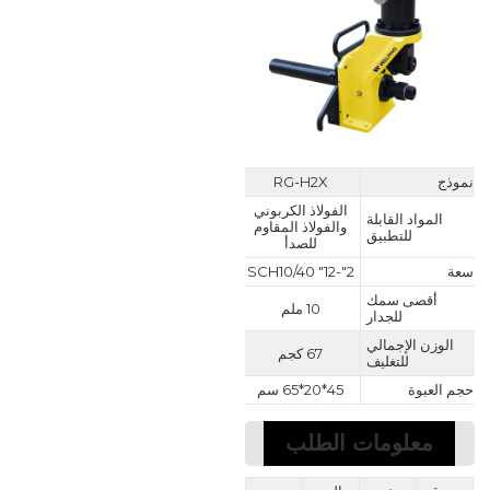
نموذج
RG-H2X
الفولاذ الكربوني
المواد القابلة
والفولاذ المقاوم
للتطبيق
للصدأ
سعة
2"-12" SCH10/40
أقصى سمك
10 ملم
للجدار
الوزن الإجمالي
67 كجم
للتغليف
حجم العبوة
45*20*65 سم
معلومات الطلب