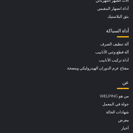
آلات الصهر الكهربائي
أداة انصهار المقبس
بثق البلاستيك
أداة السباكة
آلة تنظيف الصرف
آلة قطع وثني الأنابيب
أداة تركيب الأنابيب
مفتاح عزم الدوران الهيدروليكي ومضخة
عن
من هو WELPING
جولة في المعمل
شهادات الحالة
معرض
أخبار