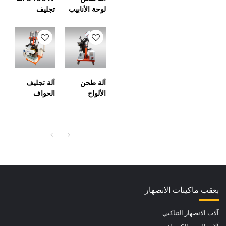
لوحة الأنابيب
تجليف
الفولاذية ذات
الحواف
الحافة
بسمك
المعدنية
المشبك 6-
الأوتوماتيكية
80mm
آلة طحن
آلة تجليف
الألواح
الحواف
الفولاذية
الأوتوماتيكية
الجانبية
للخدمة
المعدنية
الشاقة
الأوتوماتيكية
بعقب ماكينات الانصهار
آلات الانصهار التناكبي