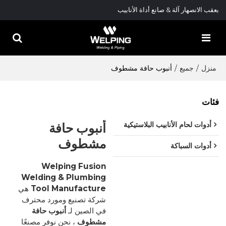
بعقب الانصهار آلة & صانع أداة الأنابيب
منزل
/
جميع
/
أنبوب حافة مشطوف
فئات
أنبوب حافة
أدوات لحام الأنابيب البلاستيكية
مشطوف
أدوات السباكة
Welping Fusion
Welding & Plumbing
Tool Manufacture
هي
شركة تصنيع ومورد محترف
في الصين لـ
أنبوب حافة
مشطوف
، نحن نوفر مصنعًا